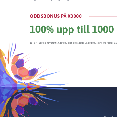
ODDSBONUS PÅ X3000
100% upp till 1000 
18+ år – Spela ansvarsfullt,
| Stödlinjen.se |
Spelpaus.se |
Fullständiga regler & v